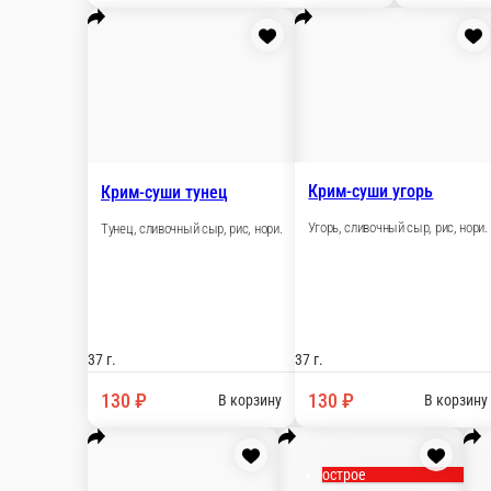
55 г.
5
90 ₽
В корзину
Капа краб
Краб-крем, огурец, рис.
Крим-суши креветка
Креветка, сливочный сы