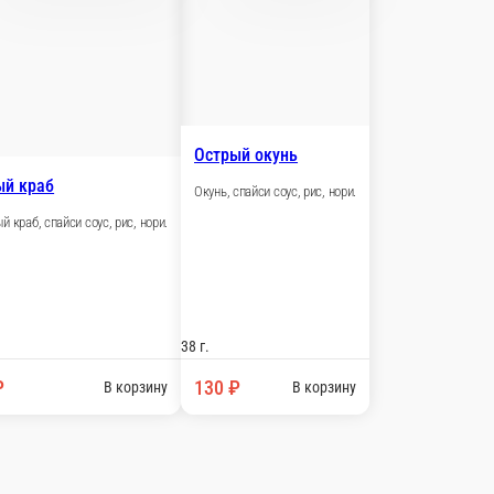
37 г.
130 ₽
В корзину
Крим-суши икра лосося
Икра лосося, сливочный сыр, рис, нори.