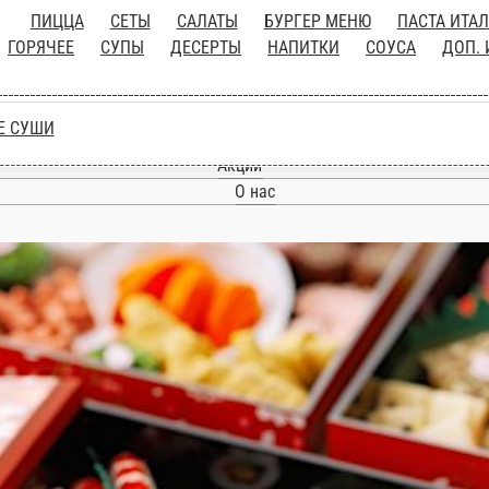
ШИ
ПИЦЦА
СЕТЫ
САЛАТЫ
БУРГЕР МЕНЮ
ЮДА ИЗ ФРИТЮРА
ГРИЛЬ
АПИТКИ
СОУСА
ДОП. ИНГРИДИЕНТЫ
Главная
ЗАПЕЧЕНЫЕ СУШИ
Акции
О нас