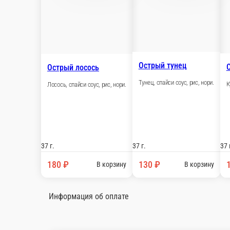
37 г.
37 г.
130 ₽
130 
В корзину
Суши икура
Суши чука
Икра лосось, ри
Морские водоросли, рис, нори.