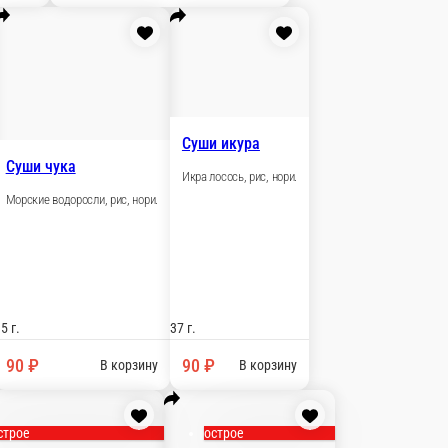
₽
В корзину
Крим-суши лосось
Курица барбекю, сливочный сыр, рис, нори.