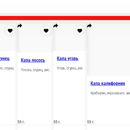
к
Капа тунец
Капа лосось
, рис.
Тунец, рис, огурец
Лосось, огурец, рис.
55 г.
55 г.