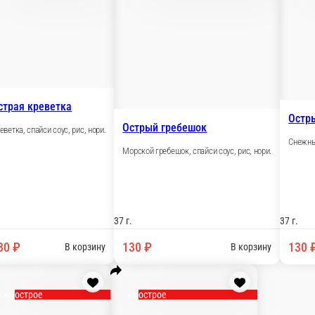
37 г.
130 ₽
В корзину
В корзину
 угорь
Крим-суши краб
очный сыр, рис, нори.
Краб-крем, сливочный сыр, рис, нори.