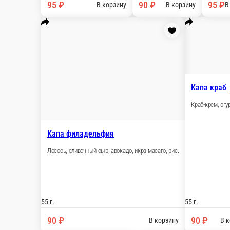
95 ₽
90 ₽
В корзину
В ко
Капа калифорния
Краб-крем, икра масаго, авокадо, огурец, рис.