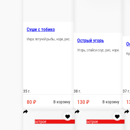
55 г.
37 г.
90 ₽
130 ₽
В корзину
Крим-суши
Крим-суши тунец
Угорь, слив
Тунец, сливочный сыр, рис, нори.