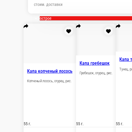
стоим. доставки
острое
Капа гребешо
Капа копченый лосось
Гребешок, огурец
Копченый лосось, огурец, рис.
55 г.
55 г.