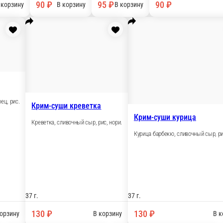
95 ₽
90 ₽
рзину
В корзину
В корзину
Капа креветка
Капа мидии
Креветка, огурец, рис.
Мидии, рис, огурец.
Капа фи
Лосось, с