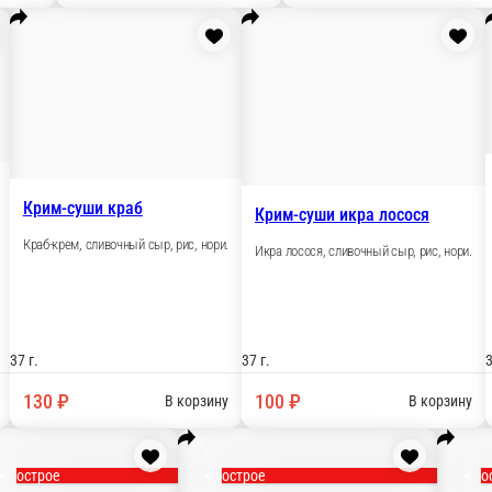
5 г.
55 г.
55 г.
90 ₽
90 ₽
90 
В корзину
В корзину
Крим-суши курица
р, рис, нори.
Курица барбекю, сливочный сыр, рис, нори.