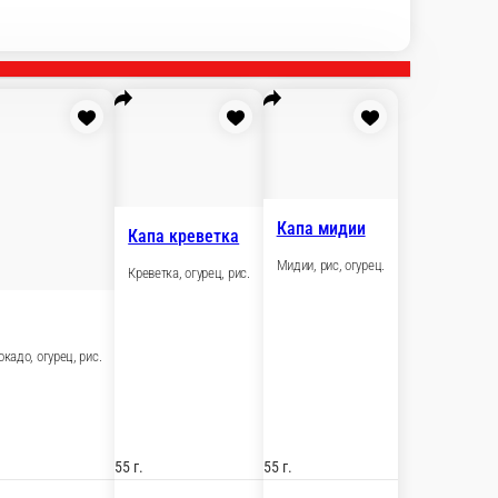
Капа угорь
Угорь, огурец, рис.
55 г.