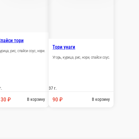
37 г.
₽
130 ₽
В корзину
В корзину
острое
Суши с тобико
с, нори.
Икра летучей рыбы, нори, рис.
Острый угор
Угорь, спайси с