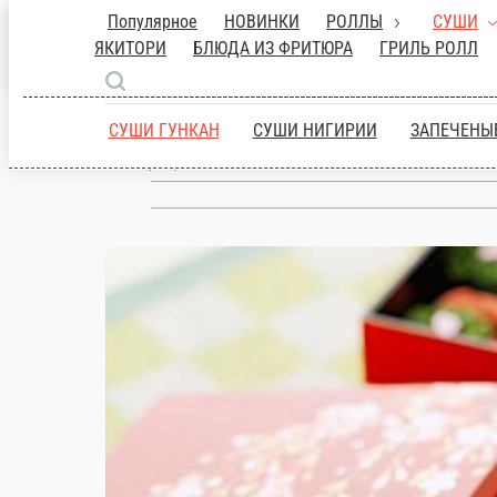
Популярное
НОВИНКИ
РОЛЛЫ
СУ
КИТАЙСКАЯ
КУШИЯШИ ЯКИТОРИ
БЛ
Ярцево
РОЛЛ
ГОРЯЧЕЕ
СУПЫ
ДЕСЕРТЫ
Н
ru
СУШИ ГУНКАН
СУШИ НИГИРИИ
Настройки
+7 (919) 048-62-72