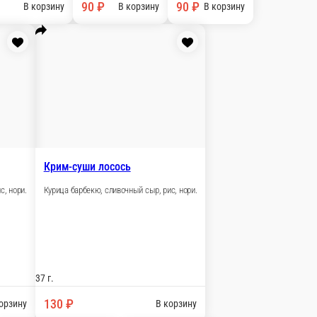
95 ₽
В корзину
ладельфия
ливочный сыр, авокадо, икра масаго, рис.