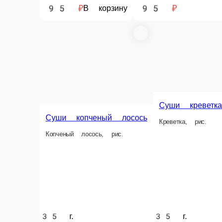
95 ₽
95 ₽
В корзину
Суши креветка
Креветка, рис.
Суши в лососе
Лосось, сливочный сыр, 
35 г.
40 г.