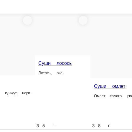
Суши лосось
Лосось, рис.
Суши омлет
кунжут, нори.
Омлет тамаго, рис, у
35 г.
38 г.