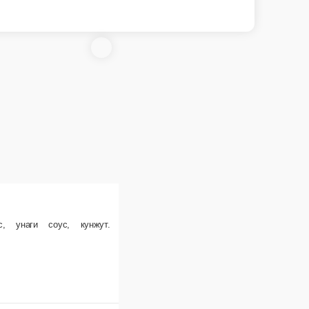
Суши копченый лосось
Копченый лосось, рис.
наги соус, кунжут.
35 г.