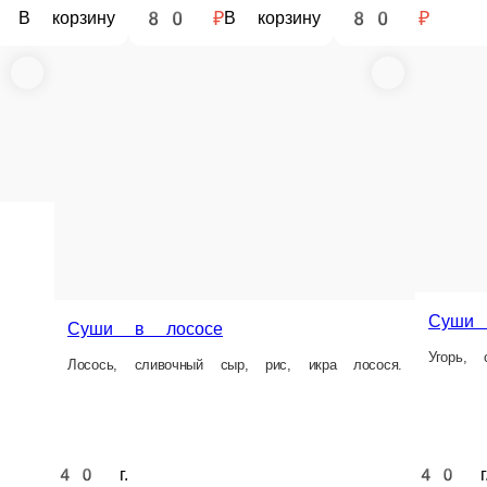
80 ₽
80 ₽
В корзину
В корзину
Суши в угре
Угорь, сливочный сыр, рис, икра лосося
рис, икра лосося.
40 г.