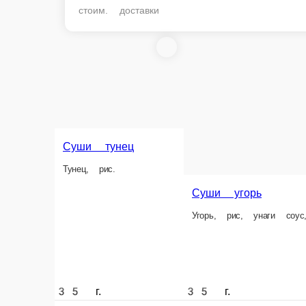
стоим. доставки
Суши тунец
Тунец, рис.
Суши угорь
Угорь, рис, унаги соус, 
35 г.
35 г.