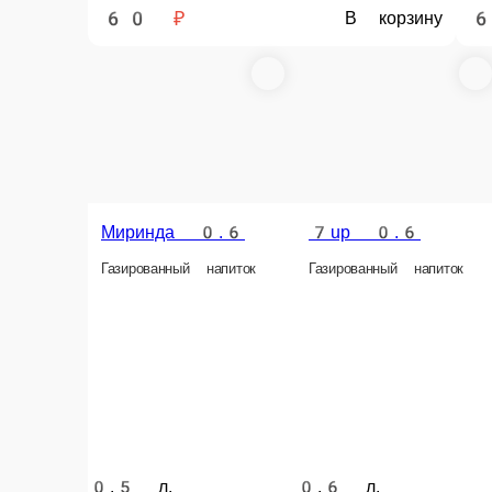
Оплата производится наличными курьеру при доставк
НАПИТКИ
Выбирайте ваши любимые товары из ка
Главная
НАПИТКИ
© FoodSoul, Inc. 2026.
Пользовательское соглашение
Лицензионное соглашение
Условия акций сервиса
Политика конфиденциальности