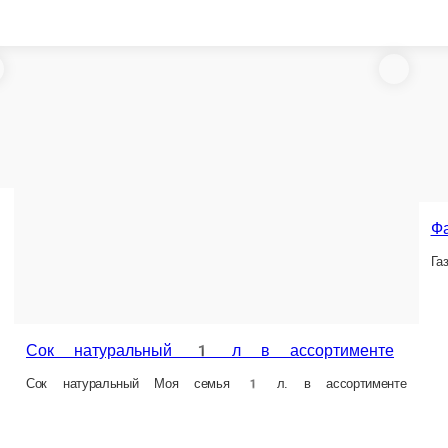
Фанта 1 л
Кока-кола 1
Газированный напиток
Газированный н
атуральный 1 л в ассортименте
ральный Моя семья 1 л. в ассортименте
1 л.
1 л.
140 ₽
140 ₽
В корзину
В корзину
В ко