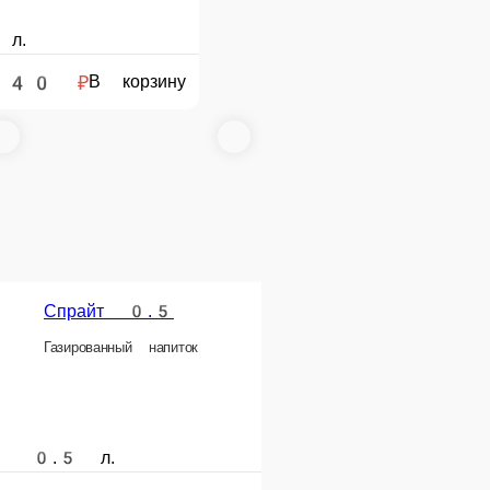
Бон Аква 0, 5
0.33
Вода минеральная не газированная 0, 5
ый» мультифрукт
0.5 л.
60 ₽
В корзину
В корзину