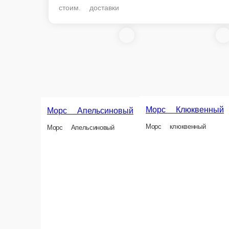
стоим. доставки
Морс Клюквенный
Морс Апельсиновый
Морс клюквенный
Морс Апельсиновый
Сок н
Сок нату
0.33 мл.
0.33 мл.
1 л.
80 ₽
80 ₽
140 ₽
В корзину
В корзину