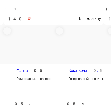
Кока-Кола 0.33
Спрайт 0.33
питок
Газированный напиток
Газированный напиток
Сок натуральный 
Натуральные соки «Добр
0.33 л.
0.33 л.
0.33 л.
90 ₽
90 ₽
50 ₽
рзину
В корзину
В корзину