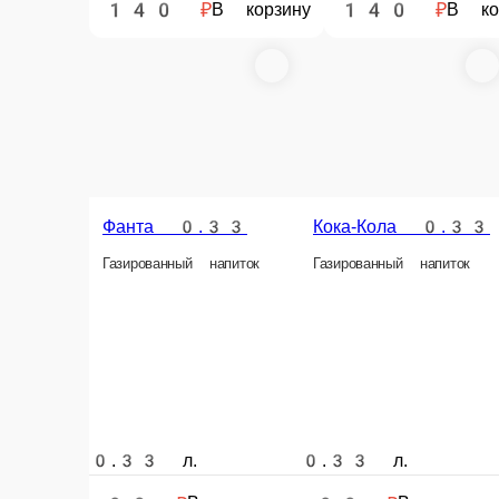
Сок натуральный 1 л.
Бон Аква 0, 5 газ
Натуральные соки в ассортим
Вода минеральная газированная 0, 5
0.5 л.
1 л.
60 ₽
110 ₽
В корзину
В кор