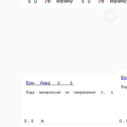
Пепси 0.33
Газированный напит
Кока-Кола 0. 33 (стекло)
Кока-кола в классической стеклянной бутылке
0.33 л.
0.33 л.
75 ₽
45 ₽
В корзину
В корзи
Информация об оплате
Наличный расчёт