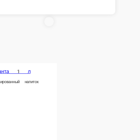
 л
Спрайт 1 л
Фанта 0.5
апиток
Газированный напиток
Газированный напиток
1 л.
0.5 л.
140 ₽
140 ₽
рзину
В корзину
В корзину