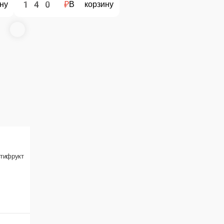
Бонаква 0.5
Акваминерале 0.6
Минеральная вода
Минеральная вода
.6 л.
0.5 л.
50 ₽
50 ₽
В корзину
В корзину