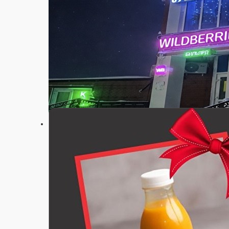
Настройки
89206695229
Главная
Акции
О нас