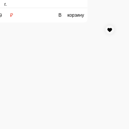
СУШИ ЛОСОСЬ, СУШИ КРЕВЕТКА, СУШИ ОКУНЬ, СУШИ ТУНЕЦ, СУШ
200 г.
650 ₽
В корзину