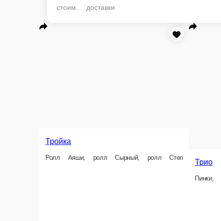
стоим. доставки
Тройка
Трио
Ролл Аяши, ролл Сырный, ролл Степ
Пинки, Калифорния в кунжуте,