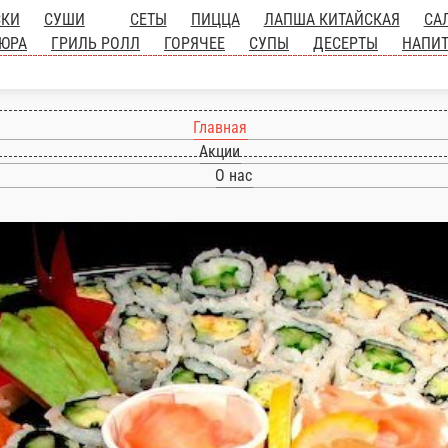
СКИ
СУШИ
СЕТЫ
ПИЦЦА
ЛАПША КИТАЙСКАЯ
СА
ЮРА
ГРИЛЬ РОЛЛ
ГОРЯЧЕЕ
СУПЫ
ДЕСЕРТЫ
НАПИ
Главная
Акции
О нас