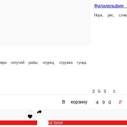
275 ₽
480 ₽
В корзину
В корзину
 сыр, икра летучей рыбы.
Аригато
Лосось терияки, икра масаго оранжевая, сыр сливочный, са