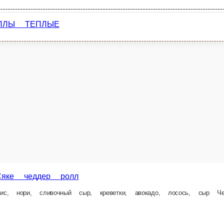
ем
и, рис.
Катана
Креветки, омлет, огурец, сливочный сыр, икра масаго, кунжут микс, спайси соу
207 г.
335 ₽
рзину
В корзи