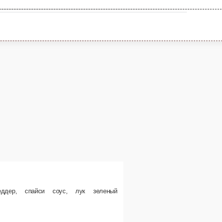
с.
ну