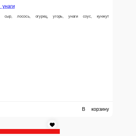
350 ₽
В корзину
Калифорния с красной масагой
Снежный краб, икра масаго, авокадо, огурец
лат Айсберг, огурец.