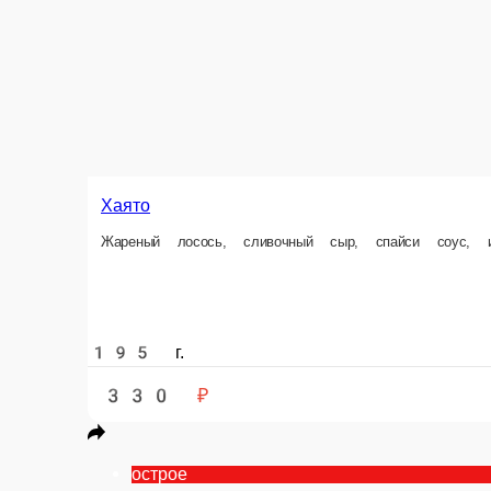
360 ₽
В корзину
Филадельфия
Лосось, огурец, сливочный сыр.
Барби
Жареный лосось, огурец, сливочный