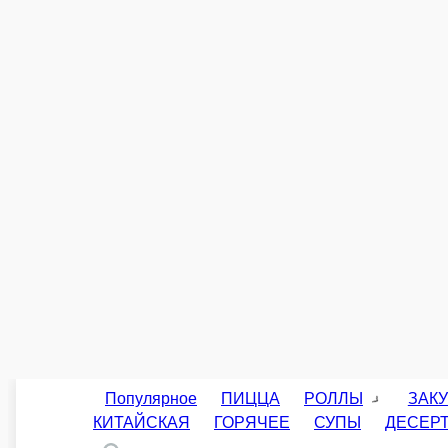
Дабл
Креветка тигровая, лосось, авокадо, сливочный сыр, огурец, кунжут микс,
252 г.
510 ₽
острое