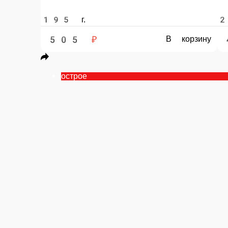
острое
Унаги
Угорь, огурец, омлет, салат айсберг, кунжут, спайси соус, унаги соус.
224 г.
11