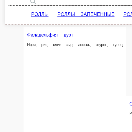
Ролл с лосос
Свежий лосось, нор
Гейша
Лосось, краб-крем, авокадо, огурец, спайси соус.
232 г.
110 г.
405 ₽
240 ₽
В корзину
В ко