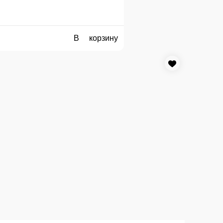
Калифорния
Краб-крем, авокадо, огурец, икра летучей рыбы.
5 г.