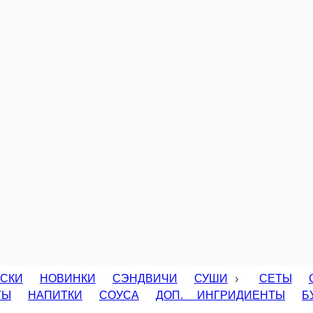
Бансай
Угорь, огурец, омлет тамаго, спайси соус, икра летучей рыбы.
 спайси соус, лук.
210 г.
212
340 ₽
В корзину
В корзину
острое