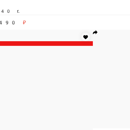
острое
Острый с угрем
Волна
Угорь, нори, рис, спайси соус.
Сливочный сыр, креветки, авокадо, лосось, лимон.
5 г.
220 г.
21