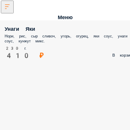
Меню
Унаги Яки
Нори, рис, сыр сливоч, угорь, огурец, яки соус, унаги
соус, кунжут микс.
230 г.
410 ₽
В корзи