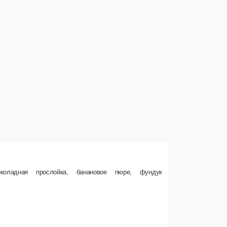
Торт «Черный лес»
Шоколадный бисквит, крем из взбитых сливок, вишня, темны
банановое пюре, фундук
135 г.
180 ₽
В корзину