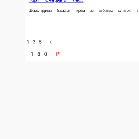
Торт «С черной смородиной»
Шоколадный бисквит, крем из взбитых сливок, черная смородина.
155 г.
12
210 ₽
В корзину