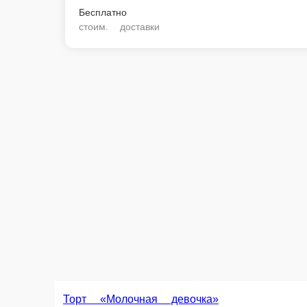
Бесплатно
стоим. доставки
Торт «Молочная девочка»
Ванильный бисквит, творожный крем, стружка из белого шоколада.