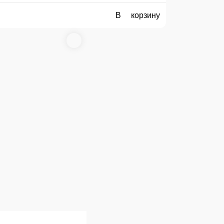
Пирожное «Карамельно-ореховое»
Шоколадный бисквит, пралине, молочный шоколад и карамелизи
 темным шоколадом.
125 г.
205 ₽
В корзину