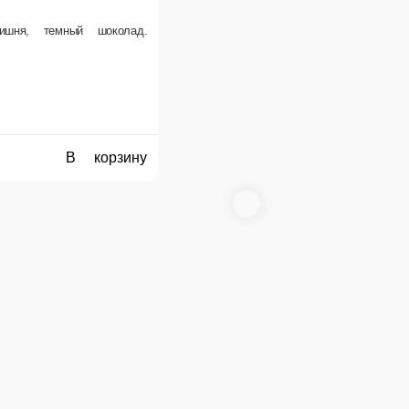
Торт «Рикотта-груша»
Торт «Ко
Воздушный бисквит, мусс на основе сыра рикотта, грушевая прослойка.
Кокосовый би
5 г.
160 г.
210 ₽
240 ₽
В корзину