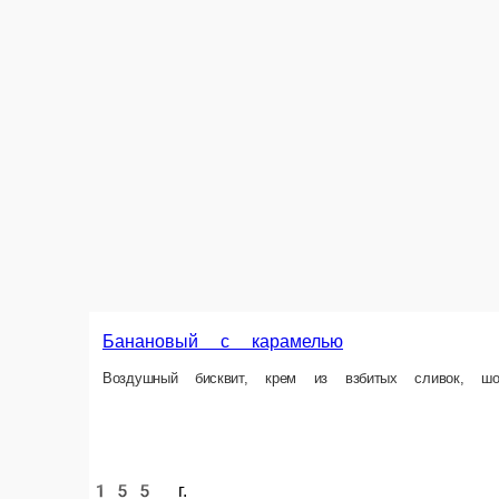
Банановый с карамелью
Воздушный бисквит, крем из взбитых сливок, шоколадная прослойка, 
155 г.
260 ₽