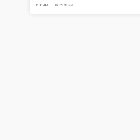
стоим. доставки
Соба с курицей
Гречневая лапша, курица, болгарский перец, морковь, лук, цукини, ша