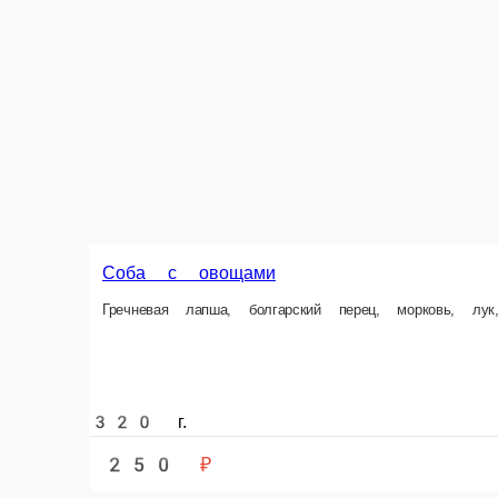
320 г.
240 ₽