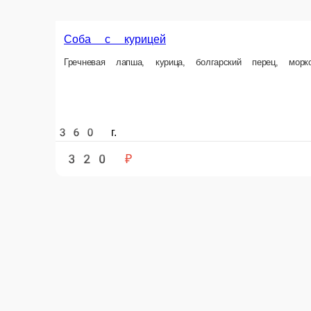
360 г.
320 ₽