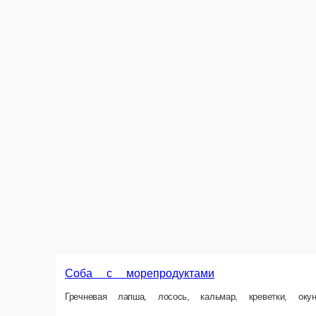
Соба с овощами
Гречневая лапша, болгарский перец, морковь, лук, цукини, шампиньоны
320 г.
250 ₽