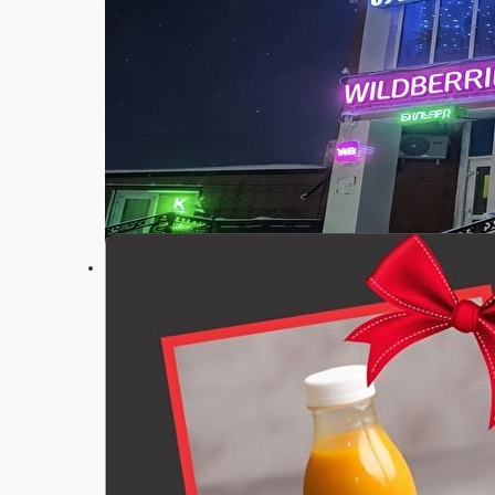
Настройки
89206695229
Главная
Акции
О нас