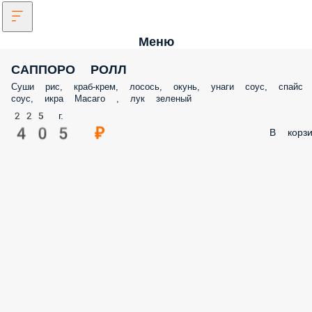
Меню
САППОРО РОЛЛ
Суши рис, краб-крем, лосось, окунь, унаги соус, спайс
соус, икра Масаго , лук зеленый
225 г.
405 ₽
В корзи