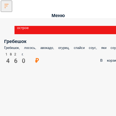
Меню
острое
Гребешок
Гребешок, лосось, авокадо, огурец, спайси соус, яки соус
182 г.
460 ₽
В корз