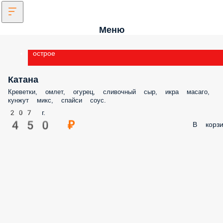
Меню
острое
Катана
Креветки, омлет, огурец, сливочный сыр, икра масаго, кунжут микс, спа
соус.
207 г.
450 ₽
В корз